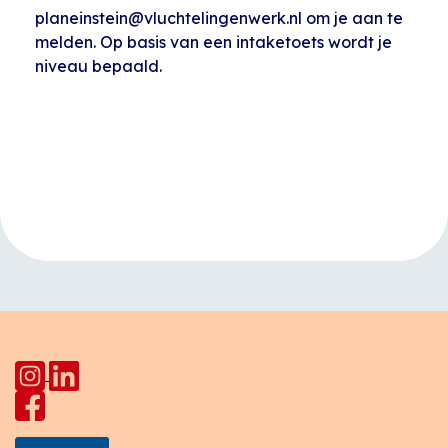
planeinstein@vluchtelingenwerk.nl om je aan te
melden. Op basis van een intaketoets wordt je
niveau bepaald.
Evenement
«
Open inloop
Naaiatelier
Navigatie
Huiskamer Pahud
Vrouwen
Vlampijpstraat
»