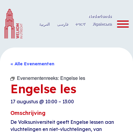
Ga
naar
Nederlands
de
العربية
فارسی
ትግርኛ
Українська
inhoud
« Alle Evenementen
Evenementenreeks:
Engelse les
Engelse les
17 augustus
@
10:00
–
13:00
Omschrijving
De Volksuniversiteit geeft Engelse lessen aan
vluchtelingen en niet-vluchtelingen, van