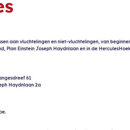
es
essen aan vluchtelingen en niet-vluchtelingen, van beginne
ud, Plan Einstein Joseph Haydnlaan en in de HerculesHoek,
tangesdreef 61
seph Haydnlaan 2a
oe.