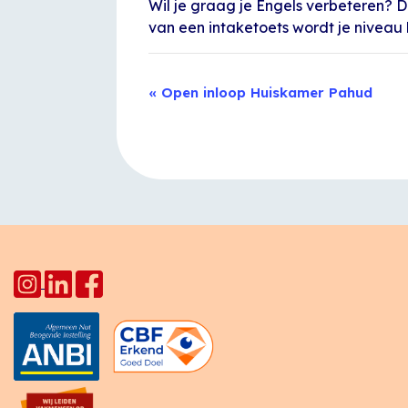
Wil je graag je Engels verbeteren? D
van een intaketoets wordt je niveau
Evenement
«
Open inloop Huiskamer Pahud
Navigatie