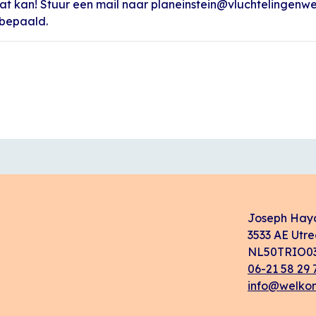
at kan! Stuur een mail naar planeinstein@vluchtelingenwe
 bepaald.
Joseph Hay
3533 AE Utre
NL50TRIO03
06-21 58 29 
info@welkom