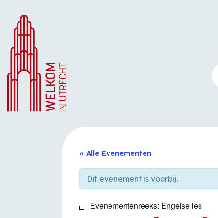
Ga
naar
de
inhoud
« Alle Evenementen
Dit evenement is voorbij.
Evenementenreeks:
Engelse les