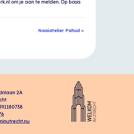
rk.nl om je aan te melden. Op basis
Naaiatelier Pahud
»
dnlaan 2A
cht
91180738
76
inutrecht.nu