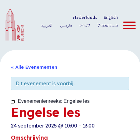
Ga
naar
Nederlands
English
de
العربية
فارسی
ትግርኛ
Українська
inhoud
« Alle Evenementen
Dit evenement is voorbij.
Evenementenreeks:
Engelse les
Engelse les
24 september 2025
@
10:00
–
13:00
Omschrijving