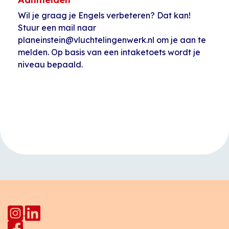
Wil je graag je Engels verbeteren? Dat kan!
Stuur een mail naar
planeinstein@vluchtelingenwerk.nl om je aan te
melden. Op basis van een intaketoets wordt je
niveau bepaald.
Evenement
«
Open inloop
Taalcafé
Navigatie
Huiskamer Pahud
Europalaan
»