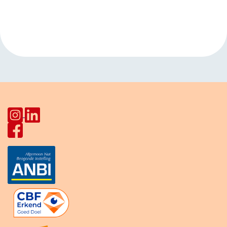
Navigatie
Buitenkamer ATV
Pahud
»
Stadion