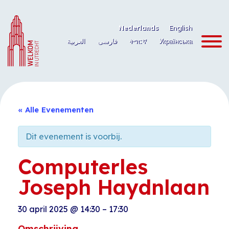
Ga
naar
Nederlands
English
de
العربية
فارسی
ትግርኛ
Українська
inhoud
« Alle Evenementen
Dit evenement is voorbij.
Computerles
Joseph Haydnlaan
30 april 2025
@
14:30
–
17:30
Omschrijving