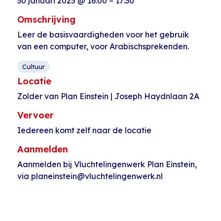
30 januari 2025
@
16:00
–
17:30
Omschrijving
Leer de basisvaardigheden voor het gebruik
van een computer, voor Arabischsprekenden.
Cultuur
Locatie
Zolder van Plan Einstein | Joseph Haydnlaan 2A
Vervoer
Iedereen komt zelf naar de locatie
Aanmelden
Aanmelden bij Vluchtelingenwerk Plan Einstein,
via planeinstein@vluchtelingenwerk.nl
Evenement
«
Open inloop
Kinderclub
Navigatie