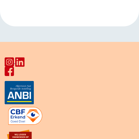
HerculesHoek
HerculesHoek
»