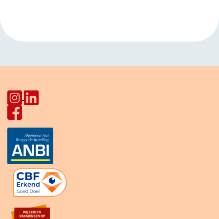
HerculesHoek
HerculesHoek
»