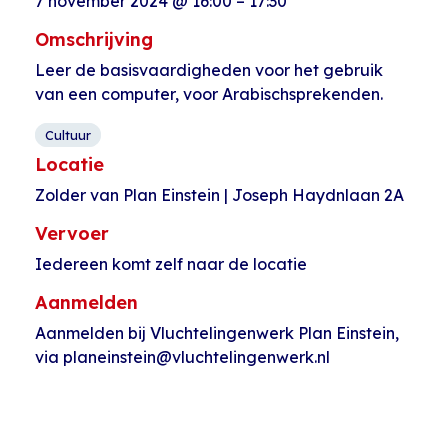
7 november 2024
@
16:00
–
17:30
Omschrijving
Leer de basisvaardigheden voor het gebruik
van een computer, voor Arabischsprekenden.
Cultuur
Locatie
Zolder van Plan Einstein | Joseph Haydnlaan 2A
Vervoer
Iedereen komt zelf naar de locatie
Aanmelden
Aanmelden bij Vluchtelingenwerk Plan Einstein,
via planeinstein@vluchtelingenwerk.nl
Evenement
«
Open inloop
Kinderclub
Navigatie