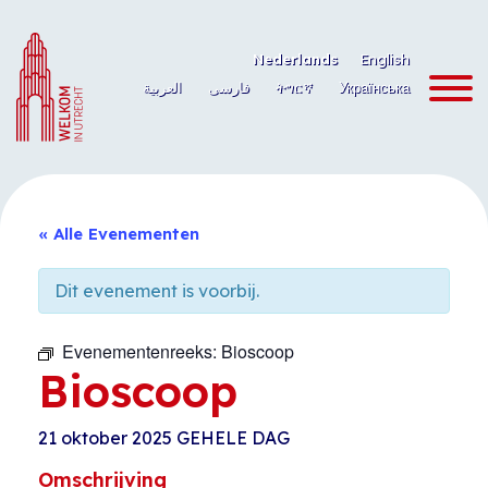
Ga
naar
Nederlands
English
de
العربية
فارسی
ትግርኛ
Українська
inhoud
« Alle Evenementen
Dit evenement is voorbij.
Evenementenreeks:
Bioscoop
Bioscoop
21 oktober 2025
GEHELE DAG
Omschrijving