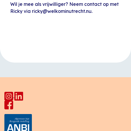
Wil je mee als vrijwilliger? Neem contact op met
Ricky via ricky@welkominutrecht.nu.
Evenement
«
Taalcafé
Open inloop
Navigatie
HerculesHoek
Huiskamer Pahud
»