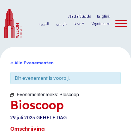
Ga
naar
Nederlands
English
de
العربية
فارسی
ትግርኛ
Українська
inhoud
« Alle Evenementen
Dit evenement is voorbij.
Evenementenreeks:
Bioscoop
Bioscoop
29 juli 2025
GEHELE DAG
Omschrijving