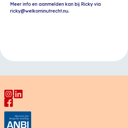
Meer info en aanmelden kan bij Ricky via
ricky@welkominutrecht.nu.
Evenement
«
Taalcafé
Open inloop
Navigatie
HerculesHoek
Huiskamer Pahud
»