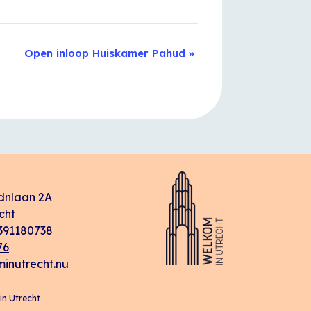
Open inloop Huiskamer Pahud
»
dnlaan 2A
cht
91180738
76
inutrecht.nu
n Utrecht