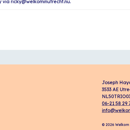
y via ricky@welkominutrecht.nu.
Joseph Hay
3533 AE Utre
NL50TRIO03
06-21 58 29 
info@welkom
© 2026 Welkom i