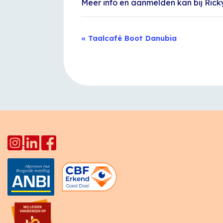
Meer info en aanmelden kan bij Rick
Evenement
«
Taalcafé Boot Danubia
Navigatie