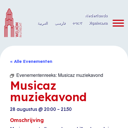
Ga
naar
Nederlands
de
العربية
فارسی
ትግርኛ
Українська
inhoud
« Alle Evenementen
Evenementenreeks:
Musicaz muziekavond
Musicaz
muziekavond
28 augustus
@
20:00
–
21:30
Omschrijving