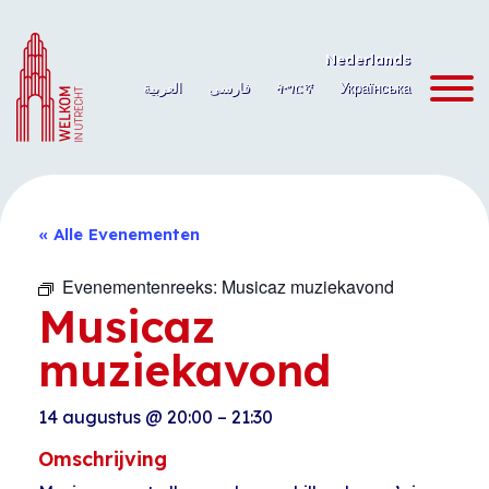
Ga
naar
Nederlands
de
العربية
فارسی
ትግርኛ
Українська
inhoud
« Alle Evenementen
Evenementenreeks:
Musicaz muziekavond
Musicaz
muziekavond
14 augustus
@
20:00
–
21:30
Omschrijving